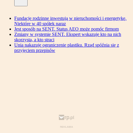
Fundacje rodzinne inwestują w nieruchomości i energetykę.
Niektóre w 40 spółek naraz
Jest sposób na SENT. Status AEO może pomóc firmom
Zmiany w systemie SENT. Ekspert wskazuje kto na nich
skorzysta, a kto straci
Unia nakazuje ograniczenie plastiku. Rząd spóźnia się z
przyjęciem przepisów