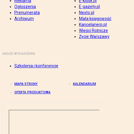
Reklama
E-kiosk.pl
Ogłoszenia
E-gazety.pl
Prenumerata
Nexto.pl
Archiwum
Mała księgowość
Kancelarierp.pl
Wieści Rolnicze
Życie Warszawy
NASZE WYDARZENIA
Szkolenia i konferencje
MAPA STRONY
KALENDARIUM
OFERTA PRODUKTOWA