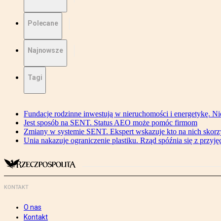
Polecane
Najnowsze
Tagi
Fundacje rodzinne inwestują w nieruchomości i energetykę. Ni
Jest sposób na SENT. Status AEO może pomóc firmom
Zmiany w systemie SENT. Ekspert wskazuje kto na nich skorzys
Unia nakazuje ograniczenie plastiku. Rząd spóźnia się z przyj
KONTAKT
O nas
Kontakt