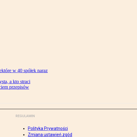
ektóre w 40 spółek naraz
ta, a kto straci
ęciem przepisów
REGULAMIN
Polityka Prywatności
Zmiana ustawień zgód