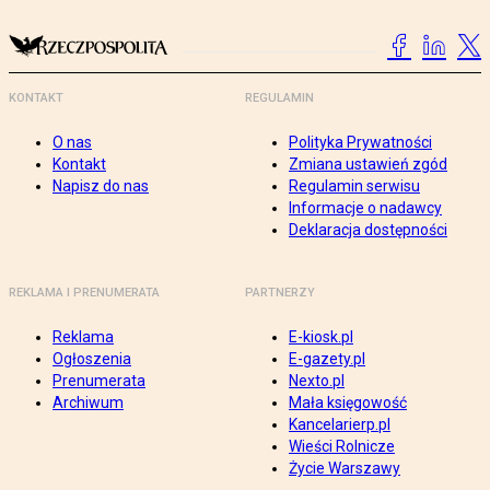
KONTAKT
REGULAMIN
O nas
Polityka Prywatności
Kontakt
Zmiana ustawień zgód
Napisz do nas
Regulamin serwisu
Informacje o nadawcy
Deklaracja dostępności
REKLAMA I PRENUMERATA
PARTNERZY
Reklama
E-kiosk.pl
Ogłoszenia
E-gazety.pl
Prenumerata
Nexto.pl
Archiwum
Mała księgowość
Kancelarierp.pl
Wieści Rolnicze
Życie Warszawy