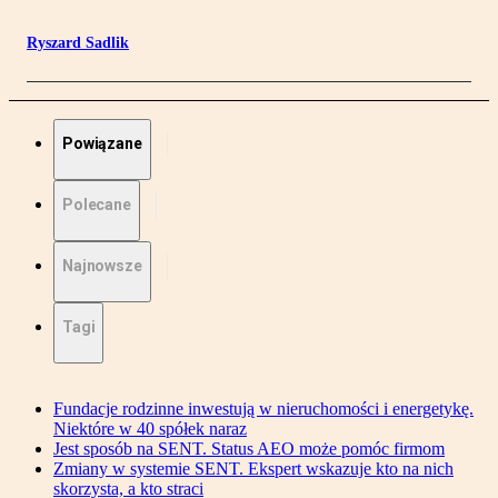
Ryszard Sadlik
Powiązane
Polecane
Najnowsze
Tagi
Fundacje rodzinne inwestują w nieruchomości i energetykę.
Niektóre w 40 spółek naraz
Jest sposób na SENT. Status AEO może pomóc firmom
Zmiany w systemie SENT. Ekspert wskazuje kto na nich
skorzysta, a kto straci