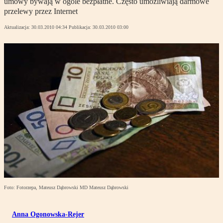
umowy bywają w ogóle bezpłatne. Często umożliwiają darmowe
przelewy przez Internet
Aktualizacja:
30.03.2010 04:34
Publikacja:
30.03.2010 03:00
Foto: Fotorzepa, Mateusz Dąbrowski MD Mateusz Dąbrowski
Anna Ogonowska-Rejer