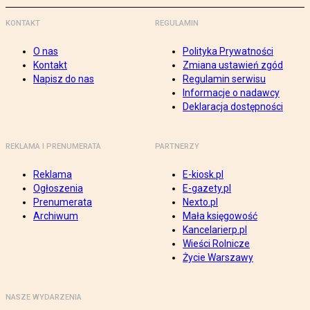
KONTAKT
REGULAMIN
O nas
Polityka Prywatności
Kontakt
Zmiana ustawień zgód
Napisz do nas
Regulamin serwisu
Informacje o nadawcy
Deklaracja dostępności
REKLAMA I PRENUMERATA
PARTNERZY
Reklama
E-kiosk.pl
Ogłoszenia
E-gazety.pl
Prenumerata
Nexto.pl
Archiwum
Mała księgowość
Kancelarierp.pl
Wieści Rolnicze
Życie Warszawy
NASZE WYDARZENIA