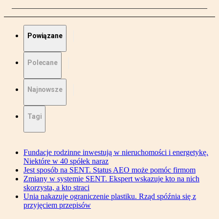
Powiązane
Polecane
Najnowsze
Tagi
Fundacje rodzinne inwestują w nieruchomości i energetykę.
Niektóre w 40 spółek naraz
Jest sposób na SENT. Status AEO może pomóc firmom
Zmiany w systemie SENT. Ekspert wskazuje kto na nich
skorzysta, a kto straci
Unia nakazuje ograniczenie plastiku. Rząd spóźnia się z
przyjęciem przepisów