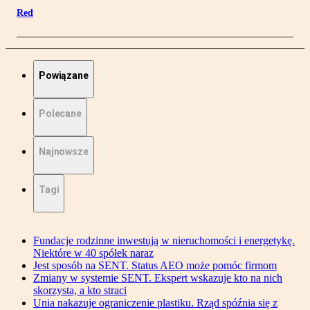
Red
Powiązane
Polecane
Najnowsze
Tagi
Fundacje rodzinne inwestują w nieruchomości i energetykę.
Niektóre w 40 spółek naraz
Jest sposób na SENT. Status AEO może pomóc firmom
Zmiany w systemie SENT. Ekspert wskazuje kto na nich
skorzysta, a kto straci
Unia nakazuje ograniczenie plastiku. Rząd spóźnia się z