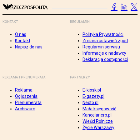
KONTAKT
REGULAMIN
O nas
Polityka Prywatności
Kontakt
Zmiana ustawień zgód
Napisz do nas
Regulamin serwisu
Informacje o nadawcy
Deklaracja dostępności
REKLAMA I PRENUMERATA
PARTNERZY
Reklama
E-kiosk.pl
Ogłoszenia
E-gazety.pl
Prenumerata
Nexto.pl
Archiwum
Mała księgowość
Kancelarierp.pl
Wieści Rolnicze
Życie Warszawy