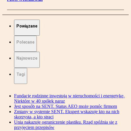
Powiązane
Polecane
Najnowsze
Tagi
Fundacje rodzinne inwestują w nieruchomości i energetykę.
Niektóre w 40 spółek naraz
Jest sposób na SENT. Status AEO może pomóc firmom
Zmiany w systemie SENT. Ekspert wskazuje kto na nich
skorzysta, a kto straci
Unia nakazuje ograniczenie plastiku. Rząd spóźnia się z
przyjęciem przepisów