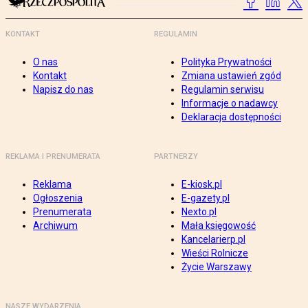
KONTAKT
REGULAMIN
O nas
Polityka Prywatności
Kontakt
Zmiana ustawień zgód
Napisz do nas
Regulamin serwisu
Informacje o nadawcy
Deklaracja dostępności
REKLAMA I PRENUMERATA
PARTNERZY
Reklama
E-kiosk.pl
Ogłoszenia
E-gazety.pl
Prenumerata
Nexto.pl
Archiwum
Mała księgowość
Kancelarierp.pl
Wieści Rolnicze
Życie Warszawy
NASZE WYDARZENIA