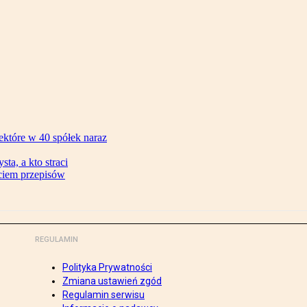
ektóre w 40 spółek naraz
ta, a kto straci
ęciem przepisów
REGULAMIN
Polityka Prywatności
Zmiana ustawień zgód
Regulamin serwisu