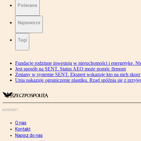
Polecane
Najnowsze
Tagi
Fundacje rodzinne inwestują w nieruchomości i energetykę. Ni
Jest sposób na SENT. Status AEO może pomóc firmom
Zmiany w systemie SENT. Ekspert wskazuje kto na nich skorzys
Unia nakazuje ograniczenie plastiku. Rząd spóźnia się z przyj
KONTAKT
O nas
Kontakt
Napisz do nas