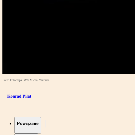
Foto: Fotorzepa, MW Michał Walczak
Konrad Piłat
Powiązane