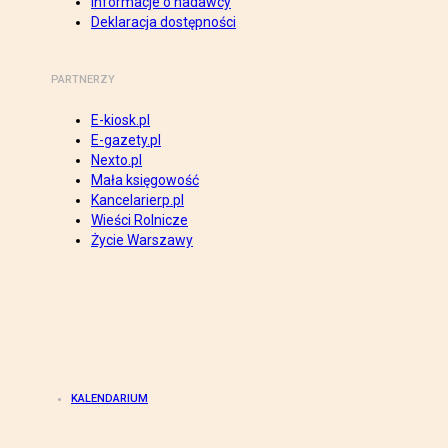
Informacje o nadawcy
Deklaracja dostępności
PARTNERZY
E-kiosk.pl
E-gazety.pl
Nexto.pl
Mała księgowość
Kancelarierp.pl
Wieści Rolnicze
Życie Warszawy
KALENDARIUM