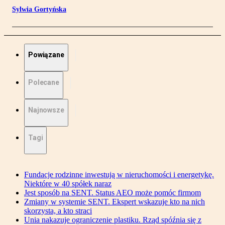
Sylwia Gortyńska
Powiązane
Polecane
Najnowsze
Tagi
Fundacje rodzinne inwestują w nieruchomości i energetykę.
Niektóre w 40 spółek naraz
Jest sposób na SENT. Status AEO może pomóc firmom
Zmiany w systemie SENT. Ekspert wskazuje kto na nich
skorzysta, a kto straci
Unia nakazuje ograniczenie plastiku. Rząd spóźnia się z