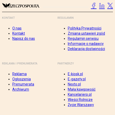
KONTAKT
REGULAMIN
O nas
Polityka Prywatności
Kontakt
Zmiana ustawień zgód
Napisz do nas
Regulamin serwisu
Informacje o nadawcy
Deklaracja dostępności
REKLAMA I PRENUMERATA
PARTNERZY
Reklama
E-kiosk.pl
Ogłoszenia
E-gazety.pl
Prenumerata
Nexto.pl
Archiwum
Mała księgowość
Kancelarierp.pl
Wieści Rolnicze
Życie Warszawy