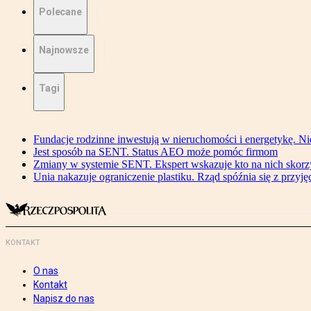
Polecane
Najnowsze
Tagi
Fundacje rodzinne inwestują w nieruchomości i energetykę. Ni
Jest sposób na SENT. Status AEO może pomóc firmom
Zmiany w systemie SENT. Ekspert wskazuje kto na nich skorzys
Unia nakazuje ograniczenie plastiku. Rząd spóźnia się z przyj
KONTAKT
O nas
Kontakt
Napisz do nas