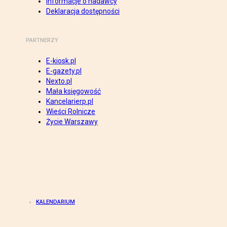
Informacje o nadawcy
Deklaracja dostępności
PARTNERZY
E-kiosk.pl
E-gazety.pl
Nexto.pl
Mała księgowość
Kancelarierp.pl
Wieści Rolnicze
Życie Warszawy
KALENDARIUM