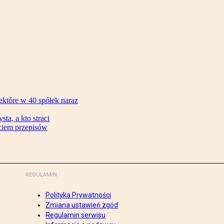
ektóre w 40 spółek naraz
ta, a kto straci
ęciem przepisów
REGULAMIN
Polityka Prywatności
Zmiana ustawień zgód
Regulamin serwisu