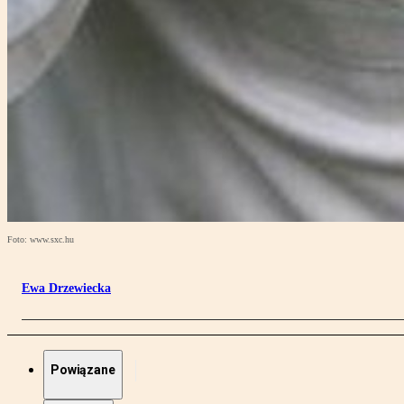
Foto: www.sxc.hu
Ewa Drzewiecka
Powiązane