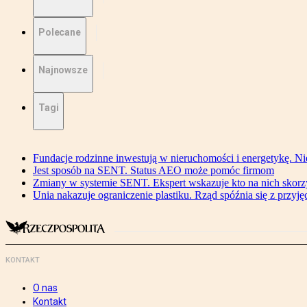
Polecane
Najnowsze
Tagi
Fundacje rodzinne inwestują w nieruchomości i energetykę. Ni
Jest sposób na SENT. Status AEO może pomóc firmom
Zmiany w systemie SENT. Ekspert wskazuje kto na nich skorzys
Unia nakazuje ograniczenie plastiku. Rząd spóźnia się z przyj
KONTAKT
O nas
Kontakt