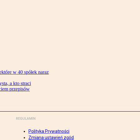
ektóre w 40 spółek naraz
ta, a kto straci
ęciem przepisów
REGULAMIN
Polityka Prywatności
Zmiana ustawień zgód