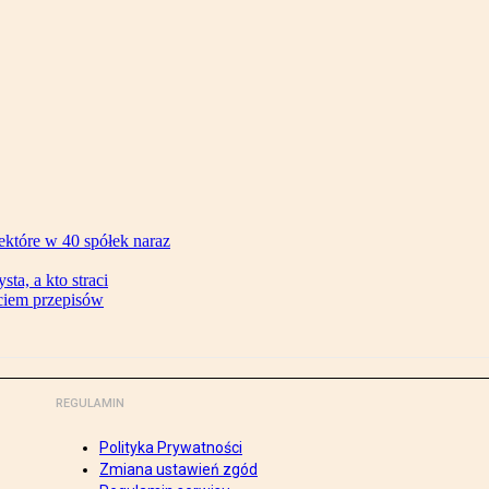
ektóre w 40 spółek naraz
ta, a kto straci
ęciem przepisów
REGULAMIN
Polityka Prywatności
Zmiana ustawień zgód