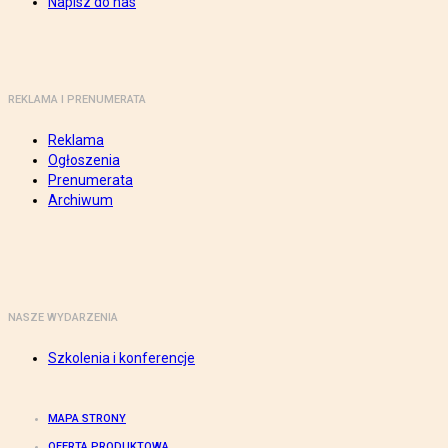
Napisz do nas
REKLAMA I PRENUMERATA
Reklama
Ogłoszenia
Prenumerata
Archiwum
NASZE WYDARZENIA
Szkolenia i konferencje
MAPA STRONY
OFERTA PRODUKTOWA