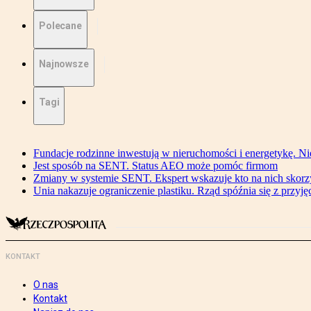
Polecane
Najnowsze
Tagi
Fundacje rodzinne inwestują w nieruchomości i energetykę. Ni
Jest sposób na SENT. Status AEO może pomóc firmom
Zmiany w systemie SENT. Ekspert wskazuje kto na nich skorzys
Unia nakazuje ograniczenie plastiku. Rząd spóźnia się z przyj
KONTAKT
O nas
Kontakt