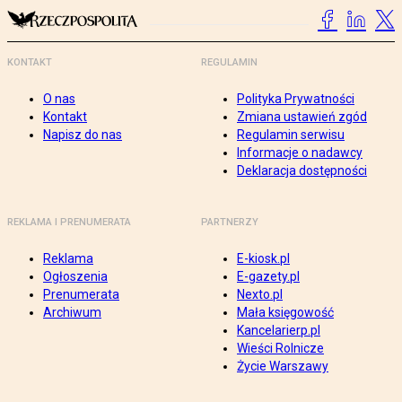
KONTAKT
REGULAMIN
O nas
Polityka Prywatności
Kontakt
Zmiana ustawień zgód
Napisz do nas
Regulamin serwisu
Informacje o nadawcy
Deklaracja dostępności
REKLAMA I PRENUMERATA
PARTNERZY
Reklama
E-kiosk.pl
Ogłoszenia
E-gazety.pl
Prenumerata
Nexto.pl
Archiwum
Mała księgowość
Kancelarierp.pl
Wieści Rolnicze
Życie Warszawy