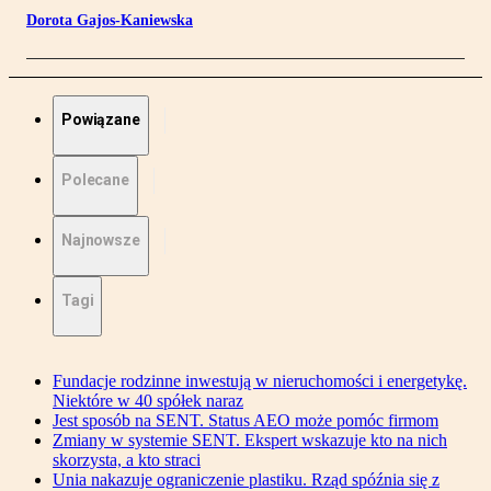
Dorota Gajos-Kaniewska
Powiązane
Polecane
Najnowsze
Tagi
Fundacje rodzinne inwestują w nieruchomości i energetykę.
Niektóre w 40 spółek naraz
Jest sposób na SENT. Status AEO może pomóc firmom
Zmiany w systemie SENT. Ekspert wskazuje kto na nich
skorzysta, a kto straci
Unia nakazuje ograniczenie plastiku. Rząd spóźnia się z