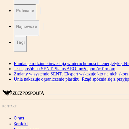
Polecane
Najnowsze
Tagi
Fundacje rodzinne inwestują w nieruchomości i energetykę. Ni
Jest sposób na SENT. Status AEO może pomóc firmom
Zmiany w systemie SENT. Ekspert wskazuje kto na nich skorzys
Unia nakazuje ograniczenie plastiku. Rząd spóźnia się z przyj
KONTAKT
O nas
Kontakt