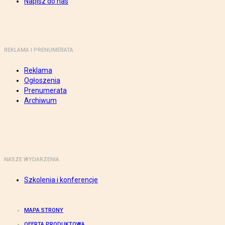
Napisz do nas
REKLAMA I PRENUMERATA
Reklama
Ogłoszenia
Prenumerata
Archiwum
NASZE WYDARZENIA
Szkolenia i konferencje
MAPA STRONY
OFERTA PRODUKTOWA