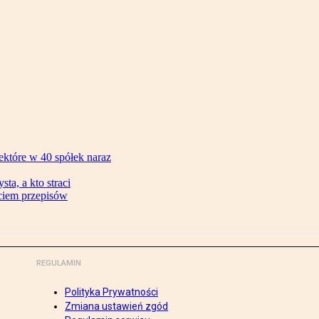
ektóre w 40 spółek naraz
ta, a kto straci
ęciem przepisów
REGULAMIN
Polityka Prywatności
Zmiana ustawień zgód