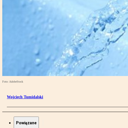
Foto: AdobeStock
Wojciech Tumidalski
Powiązane