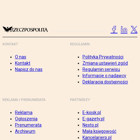
KONTAKT
REGULAMIN
O nas
Polityka Prywatności
Kontakt
Zmiana ustawień zgód
Napisz do nas
Regulamin serwisu
Informacje o nadawcy
Deklaracja dostępności
REKLAMA I PRENUMERATA
PARTNERZY
Reklama
E-kiosk.pl
Ogłoszenia
E-gazety.pl
Prenumerata
Nexto.pl
Archiwum
Mała księgowość
Kancelarierp.pl