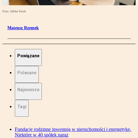
Foto: Adobe Stock
Mateusz Rzemek
Powiązane
Polecane
Najnowsze
Tagi
Fundacje rodzinne inwestują w nieruchomości i energetykę.
Niektóre w 40 spółek naraz