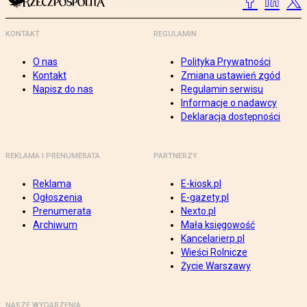
KONTAKT
REGULAMIN
O nas
Polityka Prywatności
Kontakt
Zmiana ustawień zgód
Napisz do nas
Regulamin serwisu
Informacje o nadawcy
Deklaracja dostępności
REKLAMA I PRENUMERATA
PARTNERZY
Reklama
E-kiosk.pl
Ogłoszenia
E-gazety.pl
Prenumerata
Nexto.pl
Archiwum
Mała księgowość
Kancelarierp.pl
Wieści Rolnicze
Życie Warszawy
NASZE WYDARZENIA