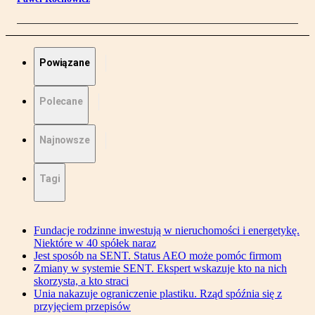
Powiązane
Polecane
Najnowsze
Tagi
Fundacje rodzinne inwestują w nieruchomości i energetykę.
Niektóre w 40 spółek naraz
Jest sposób na SENT. Status AEO może pomóc firmom
Zmiany w systemie SENT. Ekspert wskazuje kto na nich
skorzysta, a kto straci
Unia nakazuje ograniczenie plastiku. Rząd spóźnia się z
przyjęciem przepisów