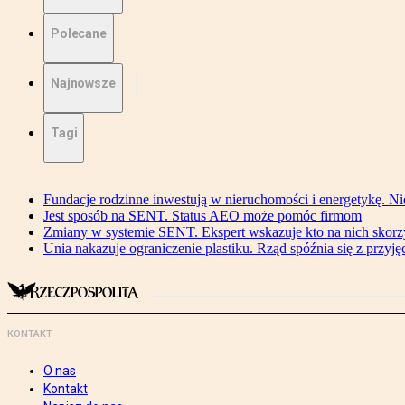
Polecane
Najnowsze
Tagi
Fundacje rodzinne inwestują w nieruchomości i energetykę. Ni
Jest sposób na SENT. Status AEO może pomóc firmom
Zmiany w systemie SENT. Ekspert wskazuje kto na nich skorzys
Unia nakazuje ograniczenie plastiku. Rząd spóźnia się z przyj
KONTAKT
O nas
Kontakt