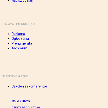
Napisz do nas
REKLAMA I PRENUMERATA
Reklama
Ogłoszenia
Prenumerata
Archiwum
NASZE WYDARZENIA
Szkolenia i konferencje
MAPA STRONY
OFERTA PRODUKTOWA