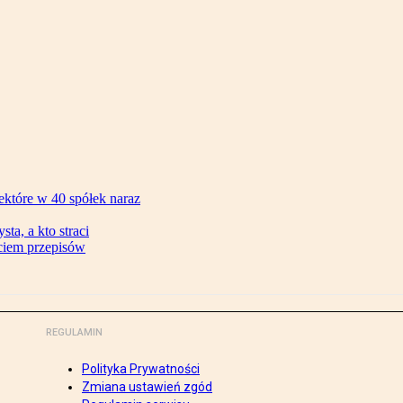
ektóre w 40 spółek naraz
ta, a kto straci
ęciem przepisów
REGULAMIN
Polityka Prywatności
Zmiana ustawień zgód