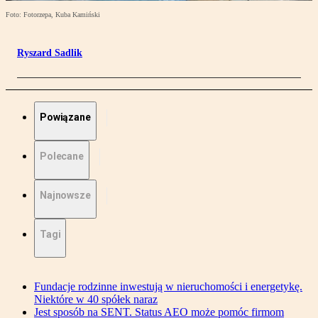
Foto: Fotorzepa, Kuba Kamiński
Ryszard Sadlik
Powiązane
Polecane
Najnowsze
Tagi
Fundacje rodzinne inwestują w nieruchomości i energetykę.
Niektóre w 40 spółek naraz
Jest sposób na SENT. Status AEO może pomóc firmom