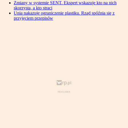
Zmiany w systemie SENT. Ekspert wskazuje kto na nich
skorzysta, a kto straci
Unia nakazuje ograniczenie plastiku. Rząd spóźnia się z
przyjęciem przepisów