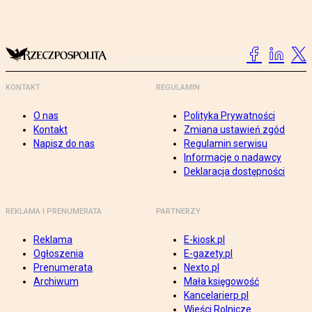
KONTAKT
REGULAMIN
O nas
Polityka Prywatności
Kontakt
Zmiana ustawień zgód
Napisz do nas
Regulamin serwisu
Informacje o nadawcy
Deklaracja dostępności
REKLAMA I PRENUMERATA
PARTNERZY
Reklama
E-kiosk.pl
Ogłoszenia
E-gazety.pl
Prenumerata
Nexto.pl
Archiwum
Mała księgowość
Kancelarierp.pl
Wieści Rolnicze