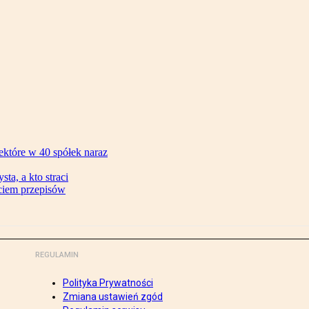
ektóre w 40 spółek naraz
ta, a kto straci
ęciem przepisów
REGULAMIN
Polityka Prywatności
Zmiana ustawień zgód