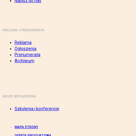
Napisz do nas
REKLAMA I PRENUMERATA
Reklama
Ogłoszenia
Prenumerata
Archiwum
NASZE WYDARZENIA
Szkolenia i konferencje
MAPA STRONY
OFERTA PRODUKTOWA