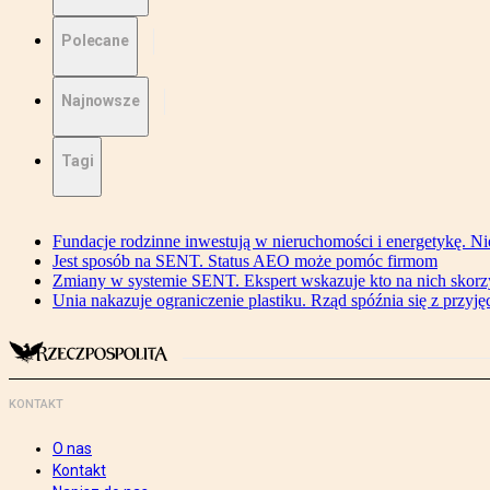
Polecane
Najnowsze
Tagi
Fundacje rodzinne inwestują w nieruchomości i energetykę. Ni
Jest sposób na SENT. Status AEO może pomóc firmom
Zmiany w systemie SENT. Ekspert wskazuje kto na nich skorzys
Unia nakazuje ograniczenie plastiku. Rząd spóźnia się z przyj
KONTAKT
O nas
Kontakt