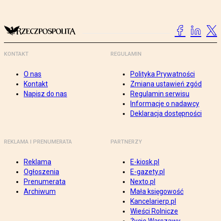
KONTAKT
REGULAMIN
O nas
Polityka Prywatności
Kontakt
Zmiana ustawień zgód
Napisz do nas
Regulamin serwisu
Informacje o nadawcy
Deklaracja dostępności
REKLAMA I PRENUMERATA
PARTNERZY
Reklama
E-kiosk.pl
Ogłoszenia
E-gazety.pl
Prenumerata
Nexto.pl
Archiwum
Mała księgowość
Kancelarierp.pl
Wieści Rolnicze