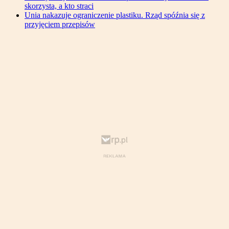
skorzysta, a kto straci
Unia nakazuje ograniczenie plastiku. Rząd spóźnia się z
przyjęciem przepisów