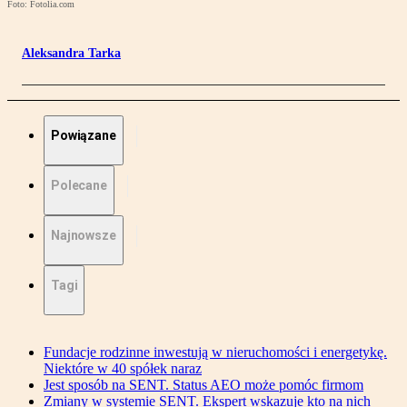
Foto: Fotolia.com
Aleksandra Tarka
Powiązane
Polecane
Najnowsze
Tagi
Fundacje rodzinne inwestują w nieruchomości i energetykę.
Niektóre w 40 spółek naraz
Jest sposób na SENT. Status AEO może pomóc firmom
Zmiany w systemie SENT. Ekspert wskazuje kto na nich