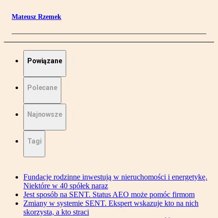
Mateusz Rzemek
Powiązane
Polecane
Najnowsze
Tagi
Fundacje rodzinne inwestują w nieruchomości i energetykę.
Niektóre w 40 spółek naraz
Jest sposób na SENT. Status AEO może pomóc firmom
Zmiany w systemie SENT. Ekspert wskazuje kto na nich
skorzysta, a kto straci