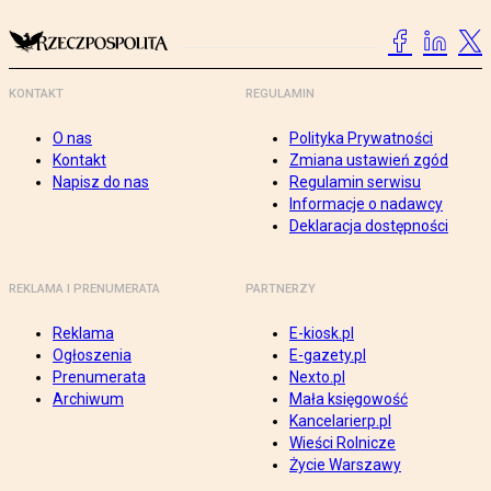
KONTAKT
REGULAMIN
O nas
Polityka Prywatności
Kontakt
Zmiana ustawień zgód
Napisz do nas
Regulamin serwisu
Informacje o nadawcy
Deklaracja dostępności
REKLAMA I PRENUMERATA
PARTNERZY
Reklama
E-kiosk.pl
Ogłoszenia
E-gazety.pl
Prenumerata
Nexto.pl
Archiwum
Mała księgowość
Kancelarierp.pl
Wieści Rolnicze
Życie Warszawy