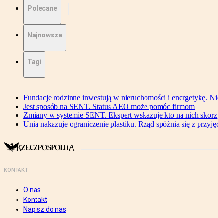
Polecane
Najnowsze
Tagi
Fundacje rodzinne inwestują w nieruchomości i energetykę. Ni
Jest sposób na SENT. Status AEO może pomóc firmom
Zmiany w systemie SENT. Ekspert wskazuje kto na nich skorzys
Unia nakazuje ograniczenie plastiku. Rząd spóźnia się z przyj
KONTAKT
O nas
Kontakt
Napisz do nas