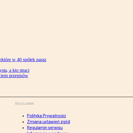
ektóre w 40 spółek naraz
ta, a kto straci
ęciem przepisów
REGULAMIN
Polityka Prywatności
Zmiana ustawień zgód
Regulamin serwisu