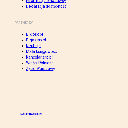
Informacje o nadawcy
Deklaracja dostępności
PARTNERZY
E-kiosk.pl
E-gazety.pl
Nexto.pl
Mała księgowość
Kancelarierp.pl
Wieści Rolnicze
Życie Warszawy
KALENDARIUM