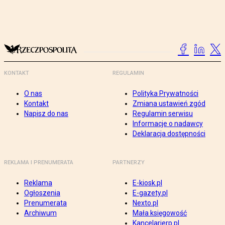
KONTAKT
REGULAMIN
O nas
Polityka Prywatności
Kontakt
Zmiana ustawień zgód
Napisz do nas
Regulamin serwisu
Informacje o nadawcy
Deklaracja dostępności
REKLAMA I PRENUMERATA
PARTNERZY
Reklama
E-kiosk.pl
Ogłoszenia
E-gazety.pl
Prenumerata
Nexto.pl
Archiwum
Mała księgowość
Kancelarierp.pl