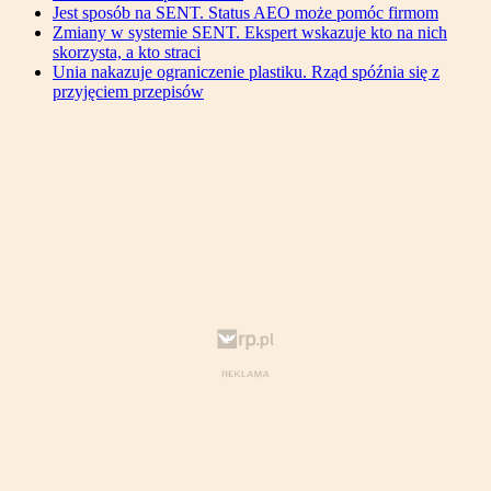
Jest sposób na SENT. Status AEO może pomóc firmom
Zmiany w systemie SENT. Ekspert wskazuje kto na nich
skorzysta, a kto straci
Unia nakazuje ograniczenie plastiku. Rząd spóźnia się z
przyjęciem przepisów