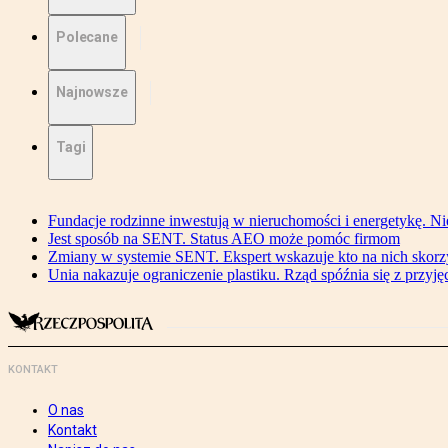
Polecane
Najnowsze
Tagi
Fundacje rodzinne inwestują w nieruchomości i energetykę. Ni
Jest sposób na SENT. Status AEO może pomóc firmom
Zmiany w systemie SENT. Ekspert wskazuje kto na nich skorzys
Unia nakazuje ograniczenie plastiku. Rząd spóźnia się z przyj
KONTAKT
O nas
Kontakt