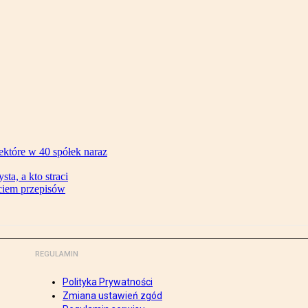
ektóre w 40 spółek naraz
ta, a kto straci
ęciem przepisów
REGULAMIN
Polityka Prywatności
Zmiana ustawień zgód