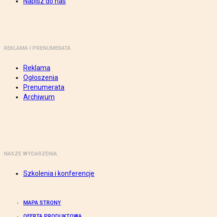
Napisz do nas
REKLAMA I PRENUMERATA
Reklama
Ogłoszenia
Prenumerata
Archiwum
NASZE WYDARZENIA
Szkolenia i konferencje
MAPA STRONY
OFERTA PRODUKTOWA