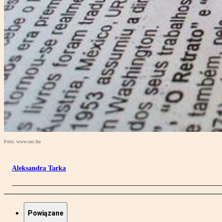
Foto: www.sxc.hu
Aleksandra Tarka
Powiązane