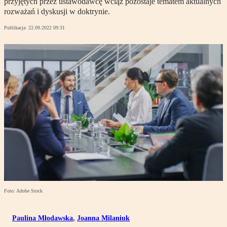
przyjętych przez ustawodawcę wciąż pozostaje tematem aktualnych
rozważań i dyskusji w doktrynie.
Publikacja:
22.09.2022 09:31
Foto: Adobe Stock
Paulina Młodawska
,
Joanna Milaniuk