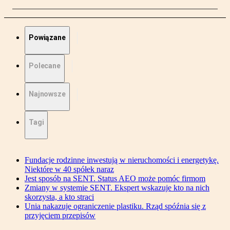
Powiązane
Polecane
Najnowsze
Tagi
Fundacje rodzinne inwestują w nieruchomości i energetykę.
Niektóre w 40 spółek naraz
Jest sposób na SENT. Status AEO może pomóc firmom
Zmiany w systemie SENT. Ekspert wskazuje kto na nich
skorzysta, a kto straci
Unia nakazuje ograniczenie plastiku. Rząd spóźnia się z
przyjęciem przepisów