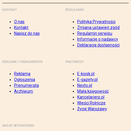
KONTAKT
REGULAMIN
O nas
Polityka Prywatności
Kontakt
Zmiana ustawień zgód
Napisz do nas
Regulamin serwisu
Informacje o nadawcy
Deklaracja dostępności
REKLAMA I PRENUMERATA
PARTNERZY
Reklama
E-kiosk.pl
Ogłoszenia
E-gazety.pl
Prenumerata
Nexto.pl
Archiwum
Mała księgowość
Kancelarierp.pl
Wieści Rolnicze
Życie Warszawy
NASZE WYDARZENIA