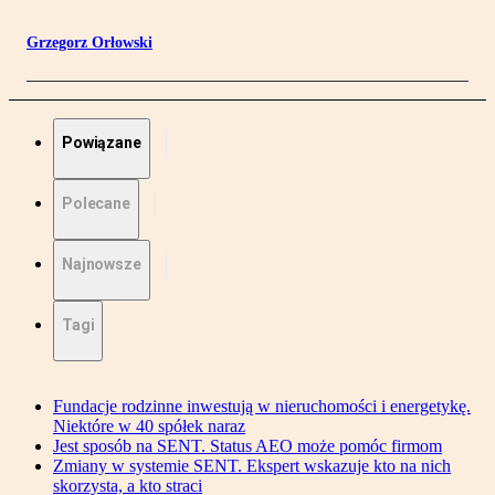
Grzegorz Orłowski
Powiązane
Polecane
Najnowsze
Tagi
Fundacje rodzinne inwestują w nieruchomości i energetykę.
Niektóre w 40 spółek naraz
Jest sposób na SENT. Status AEO może pomóc firmom
Zmiany w systemie SENT. Ekspert wskazuje kto na nich
skorzysta, a kto straci