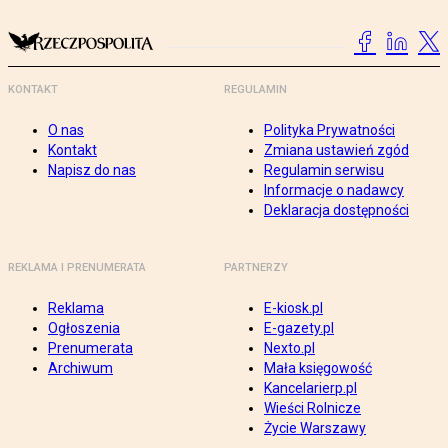
KONTAKT
REGULAMIN
O nas
Polityka Prywatności
Kontakt
Zmiana ustawień zgód
Napisz do nas
Regulamin serwisu
Informacje o nadawcy
Deklaracja dostępności
REKLAMA I PRENUMERATA
PARTNERZY
Reklama
E-kiosk.pl
Ogłoszenia
E-gazety.pl
Prenumerata
Nexto.pl
Archiwum
Mała księgowość
Kancelarierp.pl
Wieści Rolnicze
Życie Warszawy