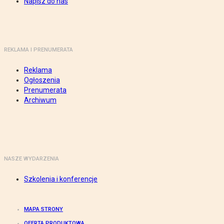
Napisz do nas
REKLAMA I PRENUMERATA
Reklama
Ogłoszenia
Prenumerata
Archiwum
NASZE WYDARZENIA
Szkolenia i konferencje
MAPA STRONY
OFERTA PRODUKTOWA