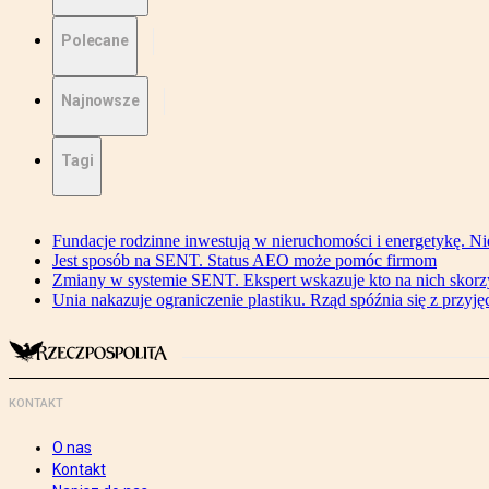
Polecane
Najnowsze
Tagi
Fundacje rodzinne inwestują w nieruchomości i energetykę. Ni
Jest sposób na SENT. Status AEO może pomóc firmom
Zmiany w systemie SENT. Ekspert wskazuje kto na nich skorzys
Unia nakazuje ograniczenie plastiku. Rząd spóźnia się z przyj
KONTAKT
O nas
Kontakt