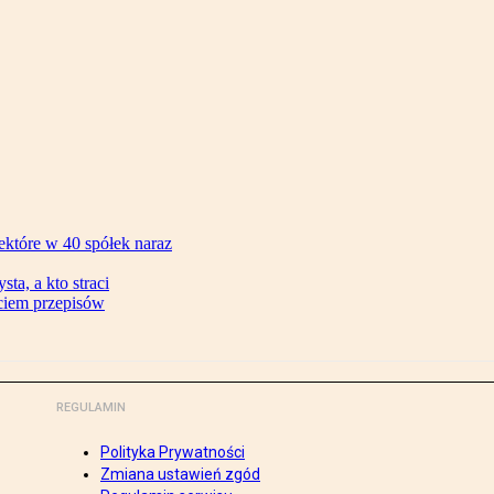
ektóre w 40 spółek naraz
ta, a kto straci
ęciem przepisów
REGULAMIN
Polityka Prywatności
Zmiana ustawień zgód