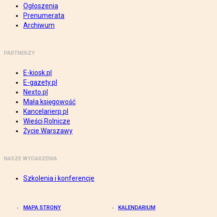
Ogłoszenia
Prenumerata
Archiwum
PARTNERZY
E-kiosk.pl
E-gazety.pl
Nexto.pl
Mała księgowość
Kancelarierp.pl
Wieści Rolnicze
Życie Warszawy
NASZE WYDARZENIA
Szkolenia i konferencje
MAPA STRONY
KALENDARIUM