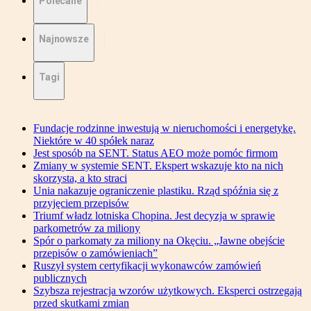
Polecane
Najnowsze
Tagi
Fundacje rodzinne inwestują w nieruchomości i energetykę.
Niektóre w 40 spółek naraz
Jest sposób na SENT. Status AEO może pomóc firmom
Zmiany w systemie SENT. Ekspert wskazuje kto na nich
skorzysta, a kto straci
Unia nakazuje ograniczenie plastiku. Rząd spóźnia się z
przyjęciem przepisów
Triumf władz lotniska Chopina. Jest decyzja w sprawie
parkometrów za miliony
Spór o parkomaty za miliony na Okęciu. „Jawne obejście
przepisów o zamówieniach”
Ruszył system certyfikacji wykonawców zamówień
publicznych
Szybsza rejestracja wzorów użytkowych. Eksperci ostrzegają
przed skutkami zmian