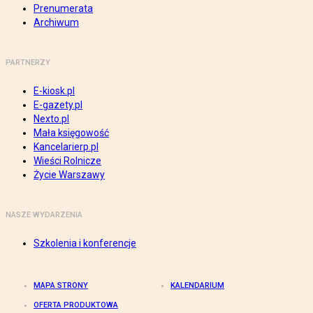
Prenumerata
Archiwum
PARTNERZY
E-kiosk.pl
E-gazety.pl
Nexto.pl
Mała księgowość
Kancelarierp.pl
Wieści Rolnicze
Życie Warszawy
NASZE WYDARZENIA
Szkolenia i konferencje
MAPA STRONY
KALENDARIUM
OFERTA PRODUKTOWA