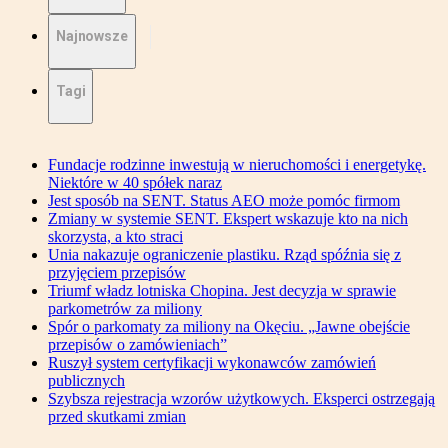
Najnowsze
Tagi
Fundacje rodzinne inwestują w nieruchomości i energetykę.
Niektóre w 40 spółek naraz
Jest sposób na SENT. Status AEO może pomóc firmom
Zmiany w systemie SENT. Ekspert wskazuje kto na nich
skorzysta, a kto straci
Unia nakazuje ograniczenie plastiku. Rząd spóźnia się z
przyjęciem przepisów
Triumf władz lotniska Chopina. Jest decyzja w sprawie
parkometrów za miliony
Spór o parkomaty za miliony na Okęciu. „Jawne obejście
przepisów o zamówieniach”
Ruszył system certyfikacji wykonawców zamówień
publicznych
Szybsza rejestracja wzorów użytkowych. Eksperci ostrzegają
przed skutkami zmian