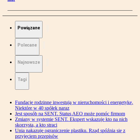
Powiązane
Polecane
Najnowsze
Tagi
Fundacje rodzinne inwestują w nieruchomości i energetykę.
Niektóre w 40 spółek naraz
Jest sposób na SENT. Status AEO może pomóc firmom
Zmiany w systemie SENT. Ekspert wskazuje kto na nich
skorzysta, a kto straci
Unia nakazuje ograniczenie plastiku. Rząd spóźnia się z
przyjęciem przepisów