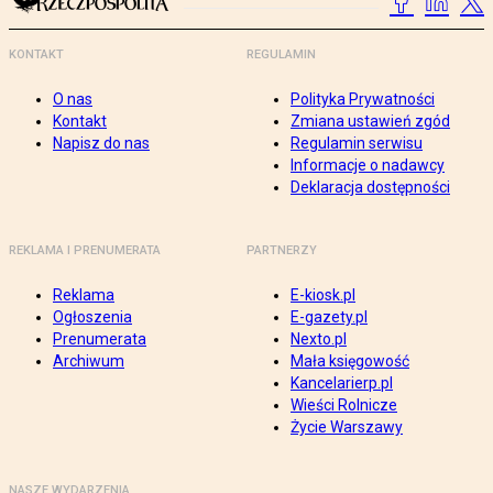
KONTAKT
REGULAMIN
O nas
Polityka Prywatności
Kontakt
Zmiana ustawień zgód
Napisz do nas
Regulamin serwisu
Informacje o nadawcy
Deklaracja dostępności
REKLAMA I PRENUMERATA
PARTNERZY
Reklama
E-kiosk.pl
Ogłoszenia
E-gazety.pl
Prenumerata
Nexto.pl
Archiwum
Mała księgowość
Kancelarierp.pl
Wieści Rolnicze
Życie Warszawy
NASZE WYDARZENIA