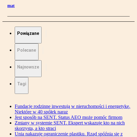
mat
Powiązane
Polecane
Najnowsze
Tagi
Fundacje rodzinne inwestują w nieruchomości i energetykę.
Niektóre w 40 spółek naraz
Jest sposób na SENT. Status AEO może pomóc firmom
Zmiany w systemie SENT. Ekspert wskazuje kto na nich
skorzysta, a kto straci
Unia nakazuje ograniczenie plastiku. Rząd spóźnia się z