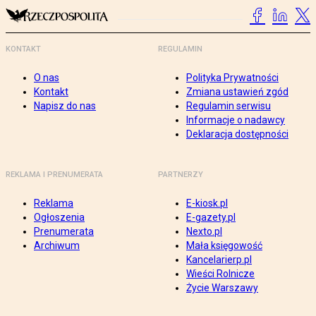
KONTAKT
REGULAMIN
O nas
Polityka Prywatności
Kontakt
Zmiana ustawień zgód
Napisz do nas
Regulamin serwisu
Informacje o nadawcy
Deklaracja dostępności
REKLAMA I PRENUMERATA
PARTNERZY
Reklama
E-kiosk.pl
Ogłoszenia
E-gazety.pl
Prenumerata
Nexto.pl
Archiwum
Mała księgowość
Kancelarierp.pl
Wieści Rolnicze
Życie Warszawy