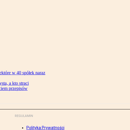
ektóre w 40 spółek naraz
ta, a kto straci
ęciem przepisów
REGULAMIN
Polityka Prywatności