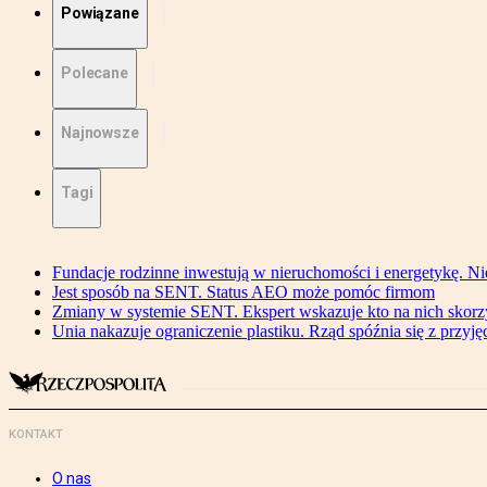
Powiązane
Polecane
Najnowsze
Tagi
Fundacje rodzinne inwestują w nieruchomości i energetykę. Ni
Jest sposób na SENT. Status AEO może pomóc firmom
Zmiany w systemie SENT. Ekspert wskazuje kto na nich skorzys
Unia nakazuje ograniczenie plastiku. Rząd spóźnia się z przyj
KONTAKT
O nas