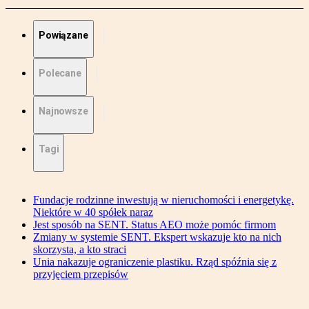
Powiązane
Polecane
Najnowsze
Tagi
Fundacje rodzinne inwestują w nieruchomości i energetykę.
Niektóre w 40 spółek naraz
Jest sposób na SENT. Status AEO może pomóc firmom
Zmiany w systemie SENT. Ekspert wskazuje kto na nich
skorzysta, a kto straci
Unia nakazuje ograniczenie plastiku. Rząd spóźnia się z
przyjęciem przepisów