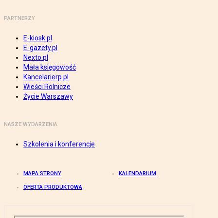
PARTNERZY
E-kiosk.pl
E-gazety.pl
Nexto.pl
Mała księgowość
Kancelarierp.pl
Wieści Rolnicze
Życie Warszawy
NASZE WYDARZENIA
Szkolenia i konferencje
MAPA STRONY
KALENDARIUM
OFERTA PRODUKTOWA