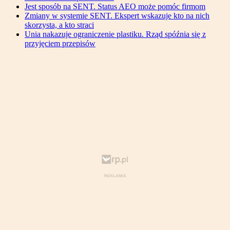
Jest sposób na SENT. Status AEO może pomóc firmom
Zmiany w systemie SENT. Ekspert wskazuje kto na nich
skorzysta, a kto straci
Unia nakazuje ograniczenie plastiku. Rząd spóźnia się z
przyjęciem przepisów