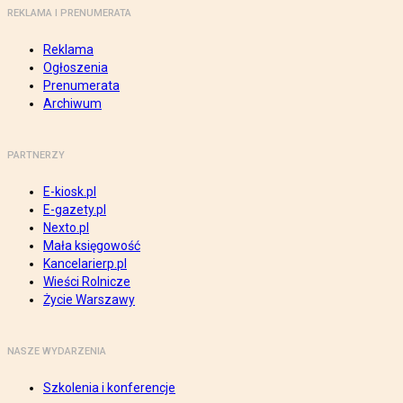
REKLAMA I PRENUMERATA
Reklama
Ogłoszenia
Prenumerata
Archiwum
PARTNERZY
E-kiosk.pl
E-gazety.pl
Nexto.pl
Mała księgowość
Kancelarierp.pl
Wieści Rolnicze
Życie Warszawy
NASZE WYDARZENIA
Szkolenia i konferencje