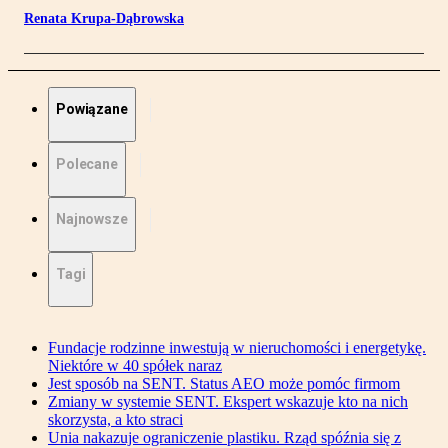
Renata Krupa-Dąbrowska
Powiązane
Polecane
Najnowsze
Tagi
Fundacje rodzinne inwestują w nieruchomości i energetykę.
Niektóre w 40 spółek naraz
Jest sposób na SENT. Status AEO może pomóc firmom
Zmiany w systemie SENT. Ekspert wskazuje kto na nich
skorzysta, a kto straci
Unia nakazuje ograniczenie plastiku. Rząd spóźnia się z