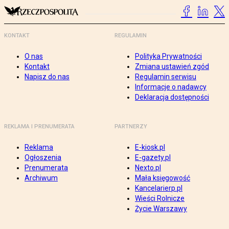
KONTAKT
REGULAMIN
O nas
Polityka Prywatności
Kontakt
Zmiana ustawień zgód
Napisz do nas
Regulamin serwisu
Informacje o nadawcy
Deklaracja dostępności
REKLAMA I PRENUMERATA
PARTNERZY
Reklama
E-kiosk.pl
Ogłoszenia
E-gazety.pl
Prenumerata
Nexto.pl
Archiwum
Mała księgowość
Kancelarierp.pl
Wieści Rolnicze
Życie Warszawy