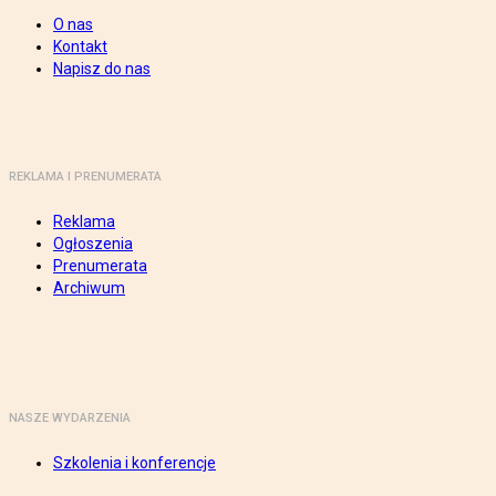
O nas
Kontakt
Napisz do nas
REKLAMA I PRENUMERATA
Reklama
Ogłoszenia
Prenumerata
Archiwum
NASZE WYDARZENIA
Szkolenia i konferencje