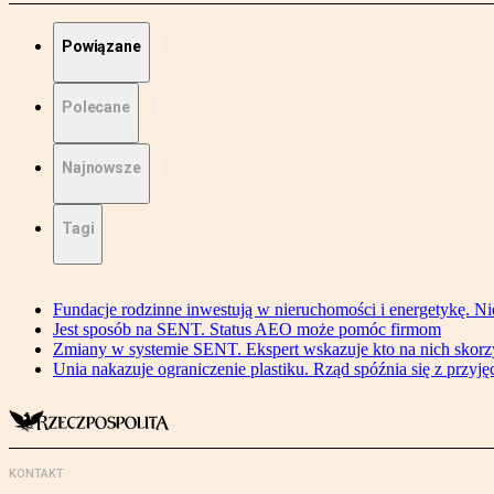
Powiązane
Polecane
Najnowsze
Tagi
Fundacje rodzinne inwestują w nieruchomości i energetykę. Ni
Jest sposób na SENT. Status AEO może pomóc firmom
Zmiany w systemie SENT. Ekspert wskazuje kto na nich skorzys
Unia nakazuje ograniczenie plastiku. Rząd spóźnia się z przyj
KONTAKT