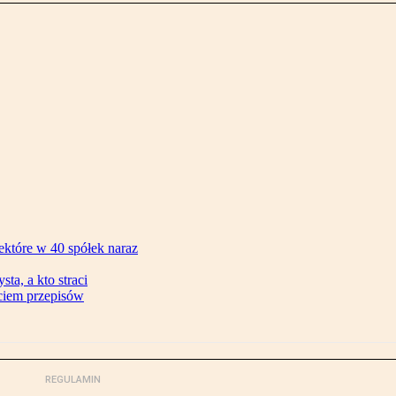
ektóre w 40 spółek naraz
ta, a kto straci
ęciem przepisów
REGULAMIN