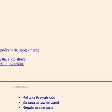
ektóre w 40 spółek naraz
ta, a kto straci
ęciem przepisów
REGULAMIN
Polityka Prywatności
Zmiana ustawień zgód
Regulamin serwisu