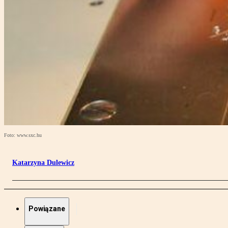
Foto: www.sxc.hu
Katarzyna Dulewicz
Powiązane