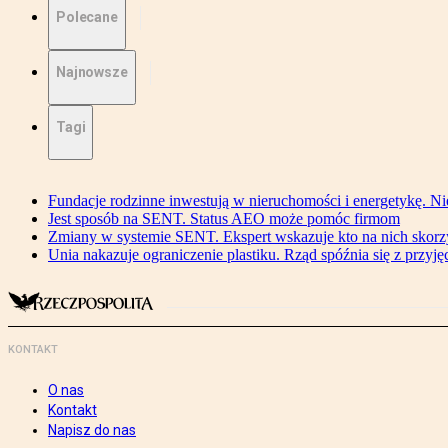
Polecane
Najnowsze
Tagi
Fundacje rodzinne inwestują w nieruchomości i energetykę. Ni
Jest sposób na SENT. Status AEO może pomóc firmom
Zmiany w systemie SENT. Ekspert wskazuje kto na nich skorzys
Unia nakazuje ograniczenie plastiku. Rząd spóźnia się z przyj
KONTAKT
O nas
Kontakt
Napisz do nas