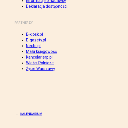
Informacje o nadawcy
Deklaracja dostępności
PARTNERZY
E-kiosk.pl
E-gazety.pl
Nexto.pl
Mała księgowość
Kancelarierp.pl
Wieści Rolnicze
Życie Warszawy
KALENDARIUM