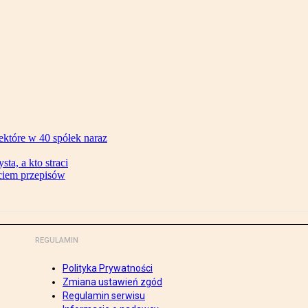
ektóre w 40 spółek naraz
ta, a kto straci
ęciem przepisów
REGULAMIN
Polityka Prywatności
Zmiana ustawień zgód
Regulamin serwisu