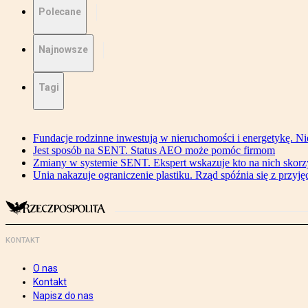
Polecane
Najnowsze
Tagi
Fundacje rodzinne inwestują w nieruchomości i energetykę. Ni
Jest sposób na SENT. Status AEO może pomóc firmom
Zmiany w systemie SENT. Ekspert wskazuje kto na nich skorzys
Unia nakazuje ograniczenie plastiku. Rząd spóźnia się z przyj
KONTAKT
O nas
Kontakt
Napisz do nas