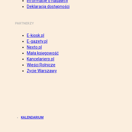
Informacje o nadawcy
Deklaracja dostępności
PARTNERZY
E-kiosk.pl
E-gazety.pl
Nexto.pl
Mała księgowość
Kancelarierp.pl
Wieści Rolnicze
Życie Warszawy
KALENDARIUM