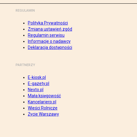
REGULAMIN
Polityka Prywatności
Zmiana ustawień zgód
Regulamin serwisu
Informacje o nadawcy
Deklaracja dostępności
PARTNERZY
E-kiosk.pl
E-gazety.pl
Nexto.pl
Mała księgowość
Kancelarierp.pl
Wieści Rolnicze
Życie Warszawy