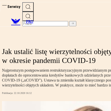
Serwisy
PRO
Jak ustalić listę wierzytelności ob
w okresie pandemii COVID-19
Najprostszym postępowaniem restrukturyzacyjnym przewidzianym prz
dopłatach do oprocentowania kredytów bankowych udzielanych prze
COVID-19 („uCOVID”). Ustawa ta zmieniła kształt klasycznego post
wierzytelności objętych układem. W praktyce, może to mieć bardzo i
Publikacja:
22.10.2020 16:12