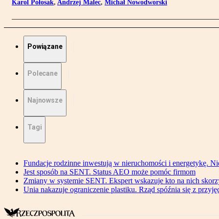
Karol Połosak
,
Andrzej Malec
,
Michał Nowodworski
Powiązane
Polecane
Najnowsze
Tagi
Fundacje rodzinne inwestują w nieruchomości i energetykę. Ni
Jest sposób na SENT. Status AEO może pomóc firmom
Zmiany w systemie SENT. Ekspert wskazuje kto na nich skorzys
Unia nakazuje ograniczenie plastiku. Rząd spóźnia się z przyj