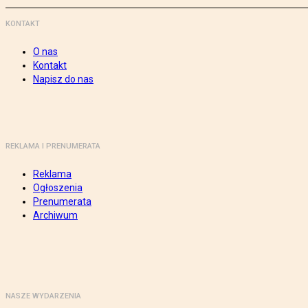
KONTAKT
O nas
Kontakt
Napisz do nas
REKLAMA I PRENUMERATA
Reklama
Ogłoszenia
Prenumerata
Archiwum
NASZE WYDARZENIA