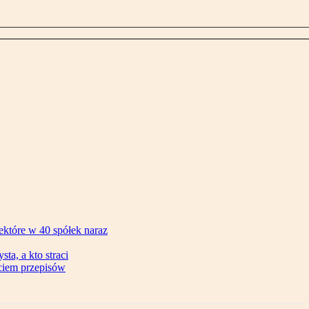
ektóre w 40 spółek naraz
ta, a kto straci
ęciem przepisów