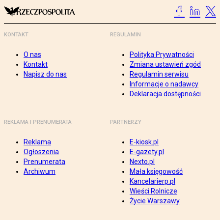
KONTAKT
REGULAMIN
O nas
Polityka Prywatności
Kontakt
Zmiana ustawień zgód
Napisz do nas
Regulamin serwisu
Informacje o nadawcy
Deklaracja dostępności
REKLAMA I PRENUMERATA
PARTNERZY
Reklama
E-kiosk.pl
Ogłoszenia
E-gazety.pl
Prenumerata
Nexto.pl
Archiwum
Mała księgowość
Kancelarierp.pl
Wieści Rolnicze
Życie Warszawy