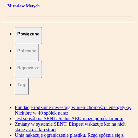
Mirosław Metych
Powiązane
Polecane
Najnowsze
Tagi
Fundacje rodzinne inwestują w nieruchomości i energetykę.
Niektóre w 40 spółek naraz
Jest sposób na SENT. Status AEO może pomóc firmom
Zmiany w systemie SENT. Ekspert wskazuje kto na nich
skorzysta, a kto straci
Unia nakazuje ograniczenie plastiku. Rząd spóźnia się z