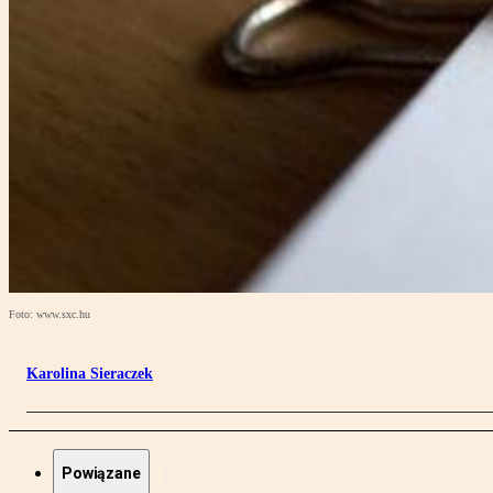
Foto: www.sxc.hu
Karolina Sieraczek
Powiązane