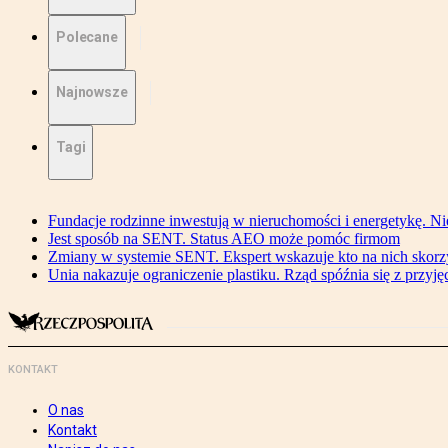
Polecane
Najnowsze
Tagi
Fundacje rodzinne inwestują w nieruchomości i energetykę. Ni
Jest sposób na SENT. Status AEO może pomóc firmom
Zmiany w systemie SENT. Ekspert wskazuje kto na nich skorzys
Unia nakazuje ograniczenie plastiku. Rząd spóźnia się z przyj
KONTAKT
O nas
Kontakt