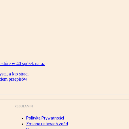
ektóre w 40 spółek naraz
ta, a kto straci
ęciem przepisów
REGULAMIN
Polityka Prywatności
Zmiana ustawień zgód