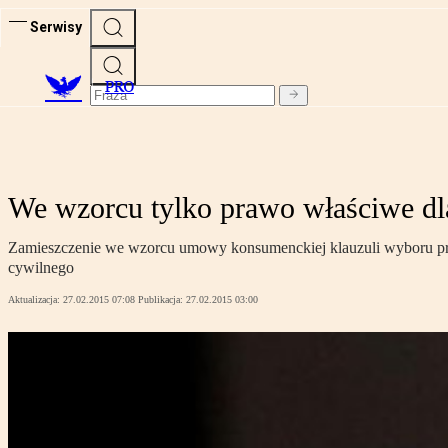
Serwisy
PRO
We wzorcu tylko prawo właściwe d
Zamieszczenie we wzorcu umowy konsumenckiej klauzuli wyboru praw
cywilnego
Aktualizacja:
27.02.2015 07:08
Publikacja:
27.02.2015 03:00