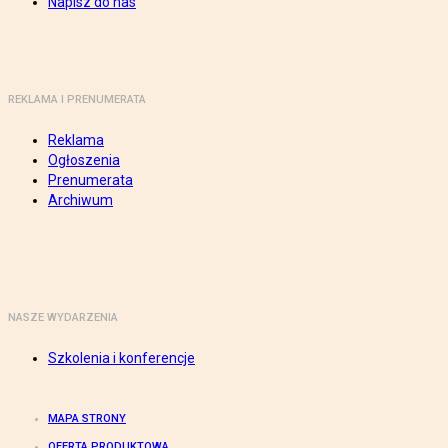
Napisz do nas
REKLAMA I PRENUMERATA
Reklama
Ogłoszenia
Prenumerata
Archiwum
NASZE WYDARZENIA
Szkolenia i konferencje
MAPA STRONY
OFERTA PRODUKTOWA