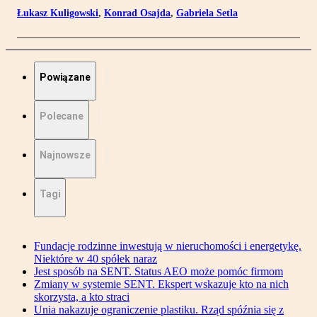
Łukasz Kuligowski
,
Konrad Osajda
,
Gabriela Setla
Powiązane
Polecane
Najnowsze
Tagi
Fundacje rodzinne inwestują w nieruchomości i energetykę.
Niektóre w 40 spółek naraz
Jest sposób na SENT. Status AEO może pomóc firmom
Zmiany w systemie SENT. Ekspert wskazuje kto na nich
skorzysta, a kto straci
Unia nakazuje ograniczenie plastiku. Rząd spóźnia się z