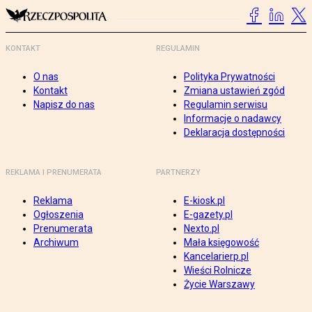
KONTAKT
REGULAMIN
O nas
Polityka Prywatności
Kontakt
Zmiana ustawień zgód
Napisz do nas
Regulamin serwisu
Informacje o nadawcy
Deklaracja dostępności
REKLAMA I PRENUMERATA
PARTNERZY
Reklama
E-kiosk.pl
Ogłoszenia
E-gazety.pl
Prenumerata
Nexto.pl
Archiwum
Mała księgowość
Kancelarierp.pl
Wieści Rolnicze
Życie Warszawy