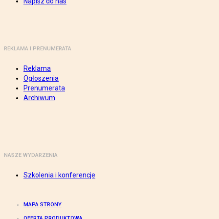
Napisz do nas
REKLAMA I PRENUMERATA
Reklama
Ogłoszenia
Prenumerata
Archiwum
NASZE WYDARZENIA
Szkolenia i konferencje
MAPA STRONY
OFERTA PRODUKTOWA