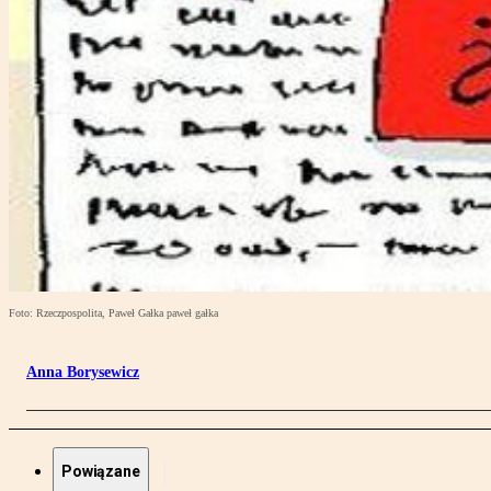
Foto: Rzeczpospolita, Paweł Gałka paweł gałka
Anna Borysewicz
Powiązane