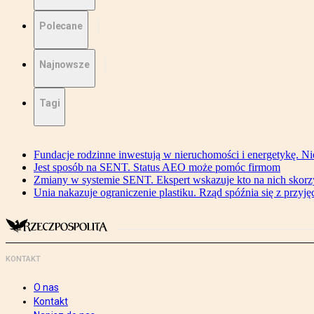
Polecane
Najnowsze
Tagi
Fundacje rodzinne inwestują w nieruchomości i energetykę. Ni
Jest sposób na SENT. Status AEO może pomóc firmom
Zmiany w systemie SENT. Ekspert wskazuje kto na nich skorzys
Unia nakazuje ograniczenie plastiku. Rząd spóźnia się z przyj
KONTAKT
O nas
Kontakt