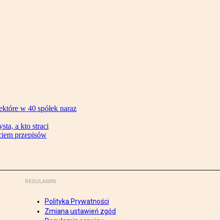
ektóre w 40 spółek naraz
ta, a kto straci
ęciem przepisów
REGULAMIN
Polityka Prywatności
Zmiana ustawień zgód