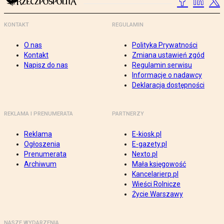
KONTAKT
REGULAMIN
O nas
Polityka Prywatności
Kontakt
Zmiana ustawień zgód
Napisz do nas
Regulamin serwisu
Informacje o nadawcy
Deklaracja dostępności
REKLAMA I PRENUMERATA
PARTNERZY
Reklama
E-kiosk.pl
Ogłoszenia
E-gazety.pl
Prenumerata
Nexto.pl
Archiwum
Mała księgowość
Kancelarierp.pl
Wieści Rolnicze
Życie Warszawy
NASZE WYDARZENIA