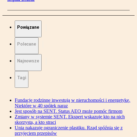
Powiązane
Polecane
Najnowsze
Tagi
Fundacje rodzinne inwestują w nieruchomości i energetykę.
Niektóre w 40 spółek naraz
Jest sposób na SENT. Status AEO może pomóc firmom
Zmiany w systemie SENT. Ekspert wskazuje kto na nich
skorzysta, a kto straci
Unia nakazuje ograniczenie plastiku. Rząd spóźnia się z
przyjęciem przepisów