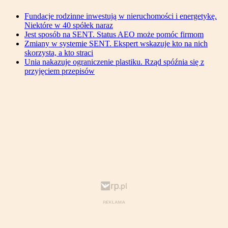
Fundacje rodzinne inwestują w nieruchomości i energetykę.
Niektóre w 40 spółek naraz
Jest sposób na SENT. Status AEO może pomóc firmom
Zmiany w systemie SENT. Ekspert wskazuje kto na nich
skorzysta, a kto straci
Unia nakazuje ograniczenie plastiku. Rząd spóźnia się z
przyjęciem przepisów