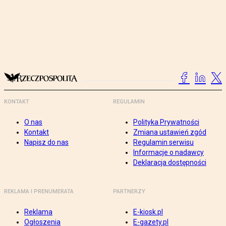
KONTAKT
REGULAMIN
O nas
Polityka Prywatności
Kontakt
Zmiana ustawień zgód
Napisz do nas
Regulamin serwisu
Informacje o nadawcy
Deklaracja dostępności
REKLAMA I PRENUMERATA
PARTNERZY
Reklama
E-kiosk.pl
Ogłoszenia
E-gazety.pl