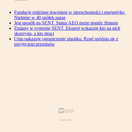
Fundacje rodzinne inwestują w nieruchomości i energetykę.
Niektóre w 40 spółek naraz
Jest sposób na SENT. Status AEO może pomóc firmom
Zmiany w systemie SENT. Ekspert wskazuje kto na nich
skorzysta, a kto straci
Unia nakazuje ograniczenie plastiku. Rząd spóźnia się z
przyjęciem przepisów