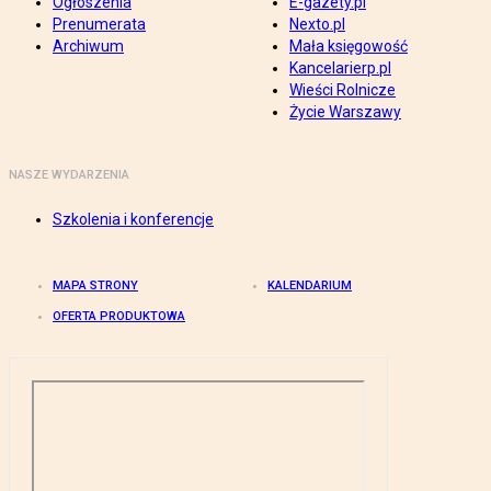
Ogłoszenia
E-gazety.pl
Prenumerata
Nexto.pl
Archiwum
Mała księgowość
Kancelarierp.pl
Wieści Rolnicze
Życie Warszawy
NASZE WYDARZENIA
Szkolenia i konferencje
MAPA STRONY
KALENDARIUM
OFERTA PRODUKTOWA