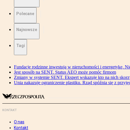
Polecane
Najnowsze
Tagi
Fundacje rodzinne inwestują w nieruchomości i energetykę. Ni
Jest sposób na SENT. Status AEO może pomóc firmom
Zmiany w systemie SENT. Ekspert wskazuje kto na nich skorzys
Unia nakazuje ograniczenie plastiku. Rząd spóźnia się z przyj
KONTAKT
O nas
Kontakt