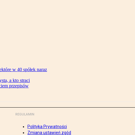
ektóre w 40 spółek naraz
ta, a kto straci
ęciem przepisów
REGULAMIN
Polityka Prywatności
Zmiana ustawień zgód