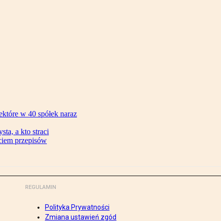
ektóre w 40 spółek naraz
ta, a kto straci
ęciem przepisów
REGULAMIN
Polityka Prywatności
Zmiana ustawień zgód