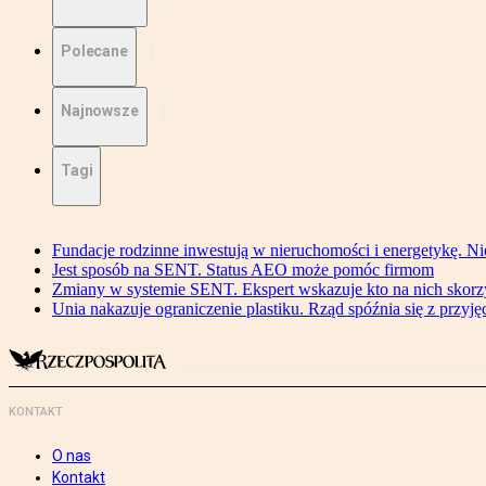
Polecane
Najnowsze
Tagi
Fundacje rodzinne inwestują w nieruchomości i energetykę. Ni
Jest sposób na SENT. Status AEO może pomóc firmom
Zmiany w systemie SENT. Ekspert wskazuje kto na nich skorzys
Unia nakazuje ograniczenie plastiku. Rząd spóźnia się z przyj
KONTAKT
O nas
Kontakt