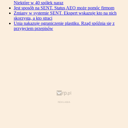
Niektóre w 40 spółek naraz
Jest sposób na SENT. Status AEO może pomóc firmom
Zmiany w systemie SENT. Ekspert wskazuje kto na nich
skorzysta, a kto straci
Unia nakazuje ograniczenie plastiku. Rząd spóźnia się z
przyjęciem przepisów