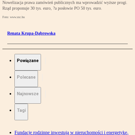
Nowelizacja prawa zamówień publicznych ma wprowadzić wyższe progi.
Rząd proponuje 30 tys. euro, ?a posłowie PO 50 tys. euro.
Foto: www.sxc.hu
Renata Krupa-Dąbrowska
Powiązane
Polecane
Najnowsze
Tagi
Fundacje rodzinne inwestują w nieruchomości i energetykę.