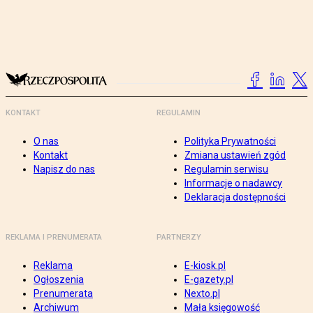
KONTAKT
REGULAMIN
O nas
Polityka Prywatności
Kontakt
Zmiana ustawień zgód
Napisz do nas
Regulamin serwisu
Informacje o nadawcy
Deklaracja dostępności
REKLAMA I PRENUMERATA
PARTNERZY
Reklama
E-kiosk.pl
Ogłoszenia
E-gazety.pl
Prenumerata
Nexto.pl
Archiwum
Mała księgowość