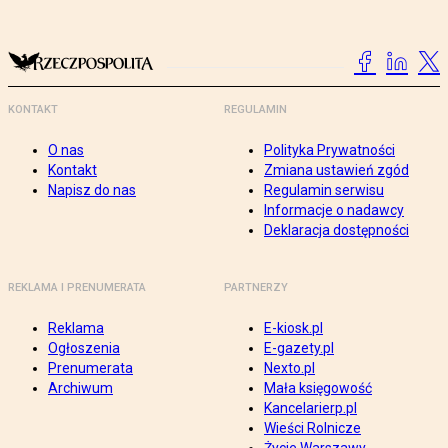
KONTAKT
REGULAMIN
O nas
Polityka Prywatności
Kontakt
Zmiana ustawień zgód
Napisz do nas
Regulamin serwisu
Informacje o nadawcy
Deklaracja dostępności
REKLAMA I PRENUMERATA
PARTNERZY
Reklama
E-kiosk.pl
Ogłoszenia
E-gazety.pl
Prenumerata
Nexto.pl
Archiwum
Mała księgowość
Kancelarierp.pl
Wieści Rolnicze