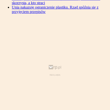
skorzysta, a kto straci
Unia nakazuje ograniczenie plastiku. Rząd spóźnia się z
przyjęciem przepisów