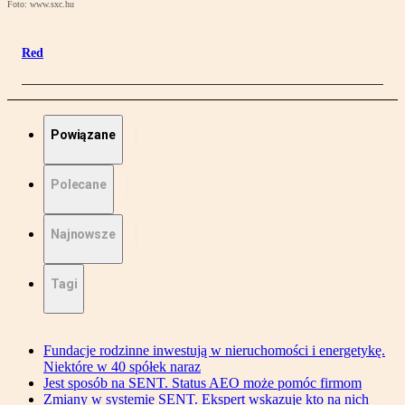
Foto: www.sxc.hu
Red
Powiązane
Polecane
Najnowsze
Tagi
Fundacje rodzinne inwestują w nieruchomości i energetykę.
Niektóre w 40 spółek naraz
Jest sposób na SENT. Status AEO może pomóc firmom
Zmiany w systemie SENT. Ekspert wskazuje kto na nich