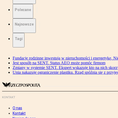
Polecane
Najnowsze
Tagi
Fundacje rodzinne inwestują w nieruchomości i energetykę. Ni
Jest sposób na SENT. Status AEO może pomóc firmom
Zmiany w systemie SENT. Ekspert wskazuje kto na nich skorzys
Unia nakazuje ograniczenie plastiku. Rząd spóźnia się z przyj
KONTAKT
O nas
Kontakt