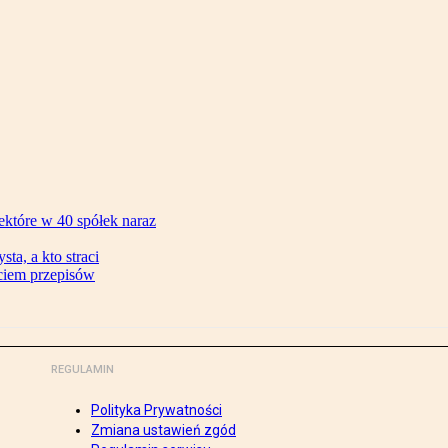
ektóre w 40 spółek naraz
ta, a kto straci
ęciem przepisów
REGULAMIN
Polityka Prywatności
Zmiana ustawień zgód