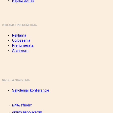
Napisz do nas
REKLAMA I PRENUMERATA
Reklama
Ogłoszenia
Prenumerata
Archiwum
NASZE WYDARZENIA
Szkolenia i konferencje
MAPA STRONY
OFERTA PRODUKTOWA