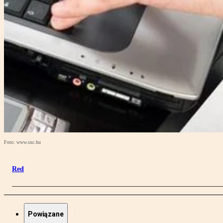
Foto: www.sxc.hu
Red
Powiązane